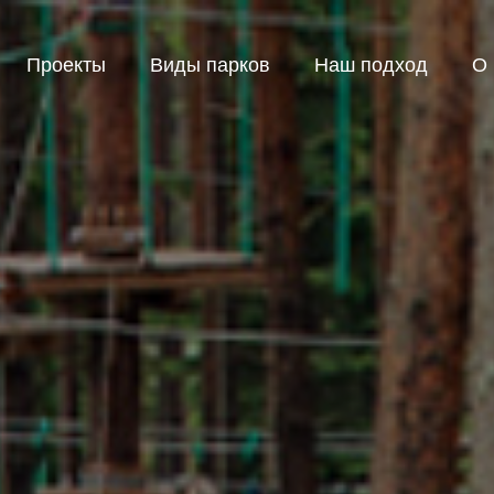
Проекты
Виды парков
Наш подход
О 